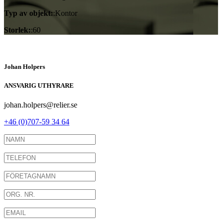
Typ av objekt:
:Kontor
Storlek:
:60
Johan Holpers
ANSVARIG UTHYRARE
johan.holpers@relier.se
+46 (0)707-59 34 64